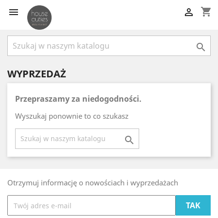
shopping_cart



WYPRZEDAŻ
Przepraszamy za niedogodności.
Wyszukaj ponownie to co szukasz

Otrzymuj informację o nowościach i wyprzedażach