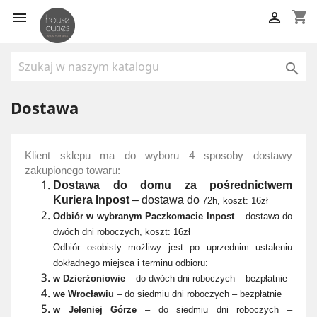
shopping_cart



Dostawa
Klient sklepu ma do wyboru 4 sposoby dostawy
zakupionego towaru:
Dostawa do domu za
po
średnictwem
Kuriera Inpost
– dostawa do
72h, koszt: 16zł
Odbiór w wybranym Paczkomacie Inpost
– dostawa do
dwóch dni roboczych, koszt: 16zł
Odbiór osobisty możliwy jest po uprzednim ustaleniu
dokładnego miejsca i terminu odbioru:
w Dzierżoniowie
– do dwóch dni roboczych – bezpłatnie
we Wrocławiu
– do siedmiu dni roboczych – bezpłatnie
w Jeleniej Górze
– do siedmiu dni roboczych –