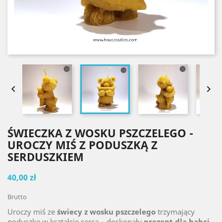


ŚWIECZKA Z WOSKU PSZCZELEGO -
UROCZY MIŚ Z PODUSZKĄ Z
SERDUSZKIEM
40,00 zł
Brutto
Uroczy miś ze
świecy z wosku pszczelego
trzymający
poduszkę w kształcie serca – doskonały
prezent dla babci,