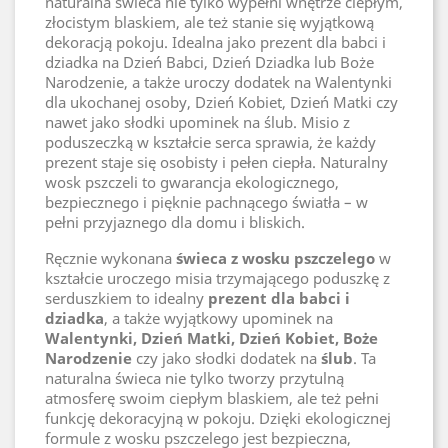
naturalna świeca nie tylko wypełni wnętrze ciepłym,
złocistym blaskiem, ale też stanie się wyjątkową
dekoracją pokoju. Idealna jako prezent dla babci i
dziadka na Dzień Babci, Dzień Dziadka lub Boże
Narodzenie, a także uroczy dodatek na Walentynki
dla ukochanej osoby, Dzień Kobiet, Dzień Matki czy
nawet jako słodki upominek na ślub. Misio z
poduszeczką w kształcie serca sprawia, że każdy
prezent staje się osobisty i pełen ciepła. Naturalny
wosk pszczeli to gwarancja ekologicznego,
bezpiecznego i pięknie pachnącego światła – w
pełni przyjaznego dla domu i bliskich.
Ręcznie wykonana
świeca z wosku pszczelego
w
kształcie uroczego misia trzymającego poduszkę z
serduszkiem to idealny
prezent dla babci i
dziadka
, a także wyjątkowy upominek na
Walentynki, Dzień Matki, Dzień Kobiet, Boże
Narodzenie
czy jako słodki dodatek na
ślub
. Ta
naturalna świeca nie tylko tworzy przytulną
atmosferę swoim ciepłym blaskiem, ale też pełni
funkcję dekoracyjną w pokoju. Dzięki ekologicznej
formule z wosku pszczelego jest bezpieczna,