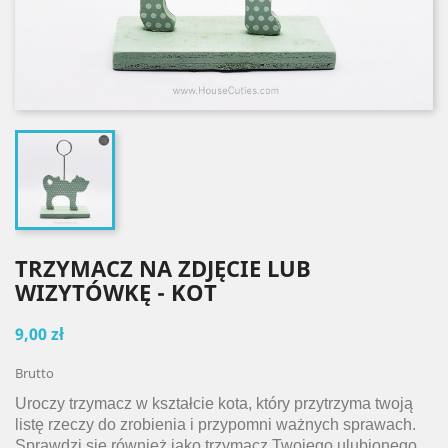
TRZYMACZ NA ZDJĘCIE LUB
WIZYTÓWKĘ - KOT
9,00 zł
Brutto
Uroczy
trzymacz
w kształcie kota,
który przytrzyma
twoją
listę rzeczy do zrobienia i
przypomni
ważnych sprawach.
Sprawdzi si
ę również jako trzymacz
Twojego ulubionego