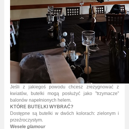
Jeśli z jakiegoś powodu chcesz zrezygnować z
kwiatów, butelki mogą posłużyć jako ”trzymacze”
balonów napełnionych helem.
KTÓRE BUTELKI WYBRAĆ?
Dostępne są butelki w dwóch kolorach: zielonym i
przeźroczystym.
Wesele
glamour