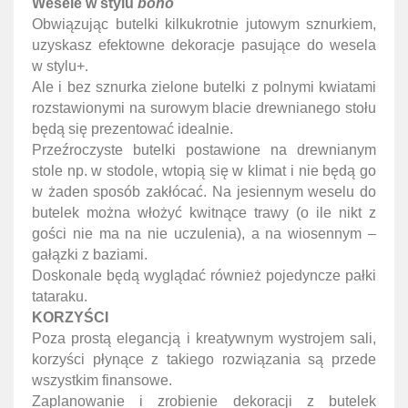
Wesele w stylu
boho
Obwiązując butelki kilkukrotnie jutowym sznurkiem,
uzyskasz efektowne dekoracje pasujące do wesela
.
w stylu+
Ale i bez sznurka zielone butelki z polnymi kwiatami
rozstawionymi na surowym blacie drewnianego stołu
będą się prezentować idealnie.
Przeźroczyste butelki postawione na drewnianym
stole np. w stodole, wtopią się w klimat i nie będą go
w żaden sposób zakłócać. Na jesiennym weselu do
butelek można włożyć kwitnące trawy (o ile nikt z
gości nie ma na nie uczulenia), a na wiosennym –
gałązki z baziami.
Doskonale będą wyglądać również pojedyncze pałki
tataraku.
KORZYŚCI
Poza prostą elegancją i kreatywnym wystrojem sali,
korzyści płynące z takiego rozwiązania są przede
wszystkim finansowe.
Zaplanowanie i zrobienie dekoracji z butelek