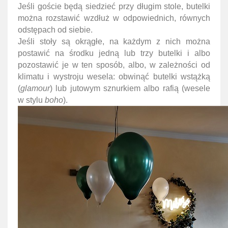
Jeśli goście będą siedzieć przy długim stole, butelki
można rozstawić wzdłuż w odpowiednich, równych
odstępach od siebie.
Jeśli stoły są okrągłe, na każdym z nich można
postawić na środku jedną lub trzy butelki i albo
pozostawić je w ten sposób, albo, w zależności od
klimatu i wystroju wesela: obwinąć butelki wstążką
(
glamour
) lub jutowym sznurkiem albo rafią (wesele
w stylu
boho
).