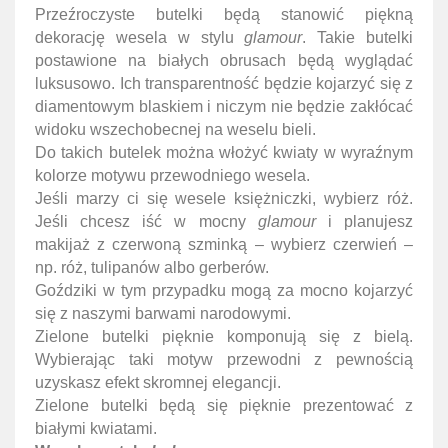
P
rzeźroczyste
butelki
będą stanowić piękną
dekorację wesela w stylu
glamour
. Takie butelki
postawione na białych obrusach będą wyglądać
luksusowo. Ich transparentność będzie kojarzyć się z
diamentowym blaskiem i niczym nie będzie zakłócać
widoku wszechobecnej na weselu bieli.
Do takich butelek można włożyć kwiaty w wyraźnym
kolorze motywu przewodniego wesela.
Jeśli marzy ci się wesele księżniczki, wybierz róż.
Jeśli chcesz iść w mocny
glamour
i planujesz
makijaż z czerwoną szminką – wybierz czerwień –
np. róż, tulipanów albo gerberów.
Goździki w tym przypadku mogą za mocno kojarzyć
się z naszymi barwami narodowymi.
Zielone butelki pięknie komponują się z bielą.
Wybierając taki motyw przewodni z pewnością
uzyskasz efekt skromnej elegancji.
Zielone butelki będą się pięknie prezentować z
białymi kwiatami.