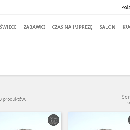
Pols
ŚWIECE
ZABAWKI
CZAS NA IMPREZĘ
SALON
KU
Sor
20 produktów.