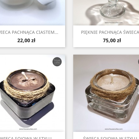
Szybki podgląd
Szybki podgląd


IECA PACHNĄCA CIASTEM...
PIĘKNIE PACHNĄCA ŚWIECA.
Cena
Cena
22,00 zł
75,00 zł
Szybki podgląd
Szybki podgląd


WIECA SOJOWA W STYLU...
ŚWIECA SOJOWA W STYLU..