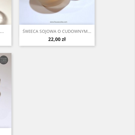
Szybki podgląd

..
ŚWIECA SOJOWA O CUDOWNYM...
Cena
22,00 zł
.