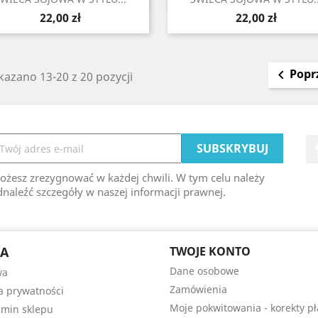
Cena
Cena
22,00 zł
22,00 zł
Popr

azano 13-20 z 20 pozycji
ożesz zrezygnować w każdej chwili. W tym celu należy
naleźć szczegóły w naszej informacji prawnej.
MA
TWOJE KONTO
Dane osobowe
wa
Zamówienia
ka prywatności
Moje pokwitowania - korekty pł
min sklepu