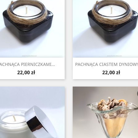
Szybki podgląd
Szybki podgląd


ACHNĄCA PIERNICZKAMI...
PACHNĄCA CIASTEM DYNIOWY
Cena
Cena
22,00 zł
22,00 zł