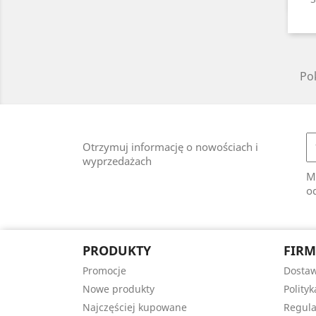
Pok
Otrzymuj informację o nowościach i
wyprzedażach
M
od
PRODUKTY
FIR
Promocje
Dosta
Nowe produkty
Polity
Najczęściej kupowane
Regula