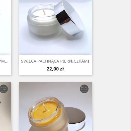
Szybki podgląd

M...
ŚWIECA PACHNĄCA PIERNICZKAMI
Cena
22,00 zł