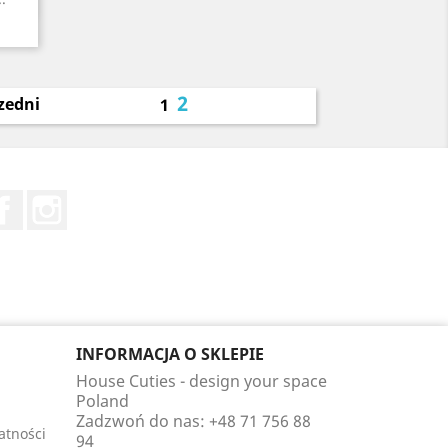
2
zedni
1
Facebook
Instagram
INFORMACJA O SKLEPIE
House Cuties - design your space
Poland
Zadzwoń do nas:
+48 71 756 88
atności
94