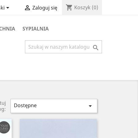
shopping_cart


Koszyk
(0)
ki
Zaloguj się
CHNIA
SYPIALNIA

tuj
Dostępne

wg: